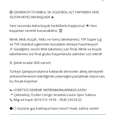
🏐 ÇEKMEKÖY İSTANBUL SK VOLEYBOL ALT YAPISINDA YENİ
SEZON HEYECANI BAŞLADI! 🔥
Yeni sezonda daha büyük hedeflerle başlıyoruz! 🌟 Yeni
başarıları seninle kazanabiliriz. 🏆
Minik, Midi, Küçük, Yıldız ve Genç takımlarımız; TVF Süper Lig
ve TVF İstanbul Liglerinde mücadele etmeye hazırlanıyor!
🎉 Geçtiğimiz sezon Midi takımımız yarı final, Minik ve Küçük
takımlarımız ise final grubu başarılarıyla adından söz ettirdi!
💪 Şimdi sırada SEN varsın!
Türkiye Şampiyonalarına katılarak dereceler almış deneyimli
antrenörlerimizin liderliğinde yeteneğini parlatmak istiyorsan,
bu fırsatı kaçırma!
👟 ÜCRETSİZ DENEME ANTRENMANLARIMIZA KATIL!
📍 Çekmeköy Özden Cengiz Anadolu Lisesi Spor Salonu
📞 Bilgi ve kayıt: 0216 313 19 03 – 0545 239 20 22
⚫⚪ Gücüne güç katmaya hazır mısın? Hadi, sahne senin!