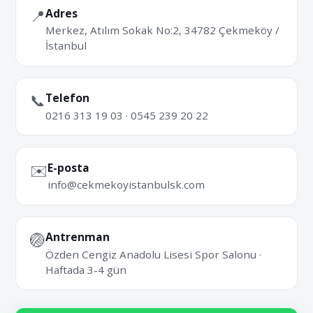
📍
Adres
Merkez, Atılım Sokak No:2, 34782 Çekmeköy /
İstanbul
📞
Telefon
0216 313 19 03 · 0545 239 20 22
✉️
E-posta
info@cekmekoyistanbulsk.com
🏐
Antrenman
Özden Cengiz Anadolu Lisesi Spor Salonu ·
Haftada 3-4 gün