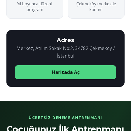
Yıl boyunca düzenli
Çekmeköy merkezde
program
konum
Adres
Merkez, Atılım Sokak No:2, 34782 Çekmeköy /
İstanbul
Haritada Aç
ÜCRETSIZ DENEME ANTRENMANI
Çocuğunuz İlk Antrenmanı