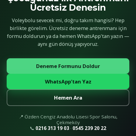
Ücretsiz Denesin
Voleybolu sevecek mi, doğru takım hangisi? Hep
birlikte görelim. Ücretsiz deneme antrenmanı için
formu doldurun ya da hemen WhatsApp'tan yazın —
aynı gün dönüş yapıyoruz.
Deneme Formunu Doldur
WhatsApp'tan Yaz
Hemen Ara
📍 Özden Cengiz Anadolu Lisesi Spor Salonu,
Çekmeköy
📞
0216 313 19 03
·
0545 239 20 22